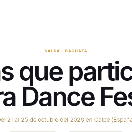
SALSA - BACHATA
as que parti
a Dance Fes
el 21 al 25 de octubre del 2026 en Calpe (Españ