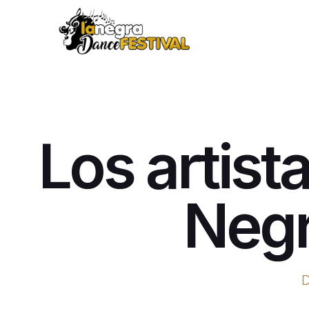
Los artist
Negr
D