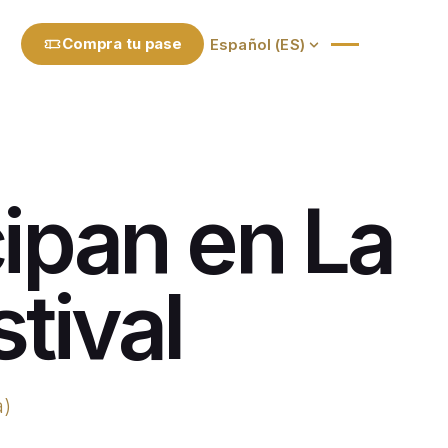
Compra tu pase
cipan en La
tival
a)