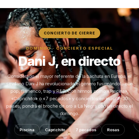
CONCIERTO DE CIERRE
DOMINGO · CONCIERTO ESPECIAL
Dani J, en directo
Considerado el mayor referente de la bachata en Europa, el
sevillano Dani J ha revolucionado el género fusionándolo con
pop, flamenco, trap y R&B. Con himnos como «Piscina»,
«Caprichito» o «7 pecados» y conciertos en más de 30
países, pondrá el broche de oro a La Negra con un directo el
domingo.
Piscina
Caprichito
7 pecados
Rosas