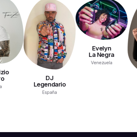
Evelyn
La Negra
Venezuela
o
DJ
Legendario
España