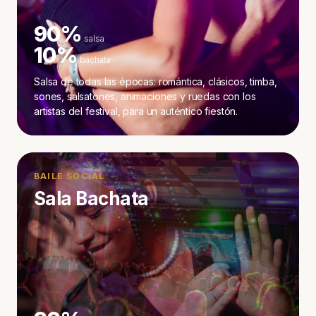
90%
salsa
10%
bachata
Salsa de todas las épocas: romántica, clásicos, timba,
sones, salsatones, animaciones y ruedas con los
artistas del festival, para un auténtico fiestón.
BAILE SOCIAL
Sala Bachata