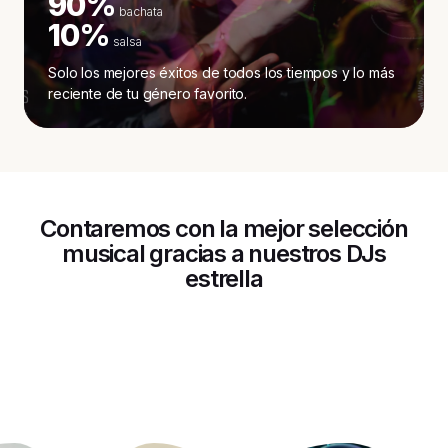
90%
bachata
10%
salsa
Solo los mejores éxitos de todos los tiempos y lo más
reciente de tu género favorito.
Contaremos con la mejor selección
musical gracias a nuestros DJs
estrella